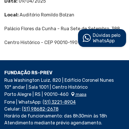
Data:
09/04/2025
Local:
Auditório Romildo Bolzan
Palácio Flores da Cunha - Rua Sete de Setembro, 388
Dúvidas pelo
WhatsApp
Centro Histórico - CEP 90010-190 - Porto Alegre - RS
FUNDAÇÃO RS-PREV
Rua Washington Luiz, 820 | Edifício Coronel Nunes
10° andar | Sala 1001 | Centro Histórico
Porto Alegre | RS | 90010-460
mapa
Fone | WhatsApp:
(51) 3221-8904
Celular:
(51) 98682-2678
Horário de funcionamento: das 8h30min às 18h
Atendimento mediante prévio agendamento.