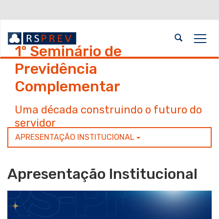
Ir
para
o
Abrir
Alte
conteúdo
1º Seminário de
a
a
Ir
busca
nave
para
Início
Previdência
o
do
Complementar
menu
conteúdo
Ir
Uma década construindo o futuro do
para
servidor
a
busca
APRESENTAÇÃO INSTITUCIONAL
Apresentação Institucional