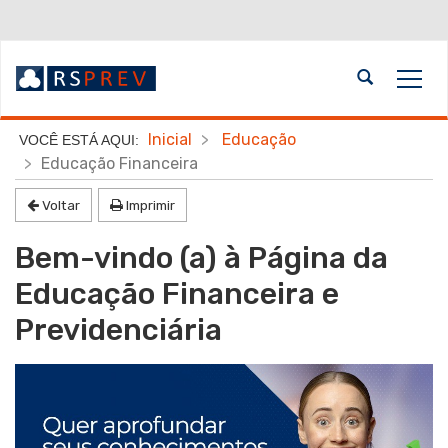
Ir
para
o
Abrir
Alte
conteúdo
a
a
Ir
busca
nave
para
Início
Inicial
Educação
o
do
Educação Financeira
menu
conteúdo
Ir
Voltar
Imprimir
para
Bem-vindo (a) à Página da
a
busca
Educação Financeira e
Previdenciária