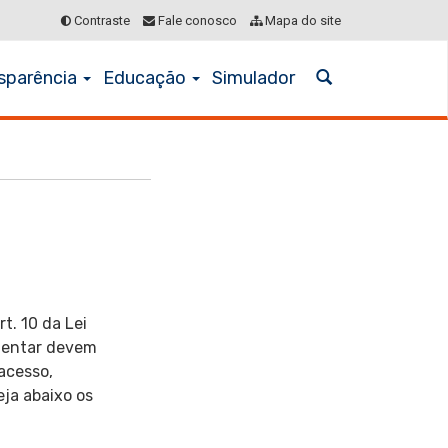
Contraste
Fale conosco
Mapa do site
sparência
Educação
Simulador
Abrir
a
busca
t. 10 da Lei
mentar devem
 acesso,
ja abaixo os