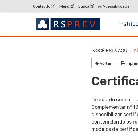
Ir
Conteúdo [1]
Menu [2]
Busca [3]
Acessibilidade
para
Início
o
do
Institu
conteúdo
menu
Ir
para
Início
o
do
In
menu
conteúdo
Ir
Voltar
Imprim
para
Certifi
a
busca
De acordo com o inci
Complementar nº 10
disponibilizar certi
contemplando os req
modelos de certific