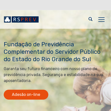
Ir
para
o
Abrir
Alte
conteúdo
a
a
Ir
busca
Início
nave
para
do
o
conteúdo
Fundação de Previdência
menu
Ir
Complementar do Servidor Público
para
do Estado do Rio Grande do Sul
a
busca
Garanta seu futuro financeiro com nosso plano de
previdência privada. Segurança e estabilidade na sua
aposentadoria.
Adesão on-line