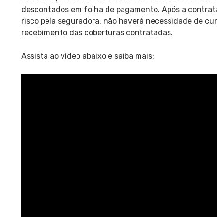
descontados em folha de pagamento. Após a contrata
risco pela seguradora, não haverá necessidade de cu
recebimento das coberturas contratadas.
Assista ao vídeo abaixo e saiba mais: