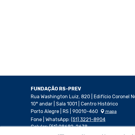
FUNDAÇÃO RS-PREV
Rua Washington Luiz, 820 | Edifício Coronel 
10° andar | Sala 1001 | Centro Histórico
Porto Alegre | RS | 90010-460
mapa
Fone | WhatsApp:
(51) 3221-8904
Celular:
(51) 98682-2678
Horário de funcionamento: das 8h30min às 1