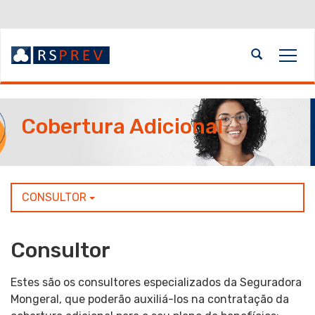
Ir
para
o
Abrir
Alte
conteúdo
a
a
Ir
busca
nave
para
Início
o
do
Cobertura Adicional
menu
conteúdo
Ir
para
a
busca
CONSULTOR
Consultor
Estes são os consultores especializados da Seguradora
Mongeral, que poderão auxiliá-los na contratação da